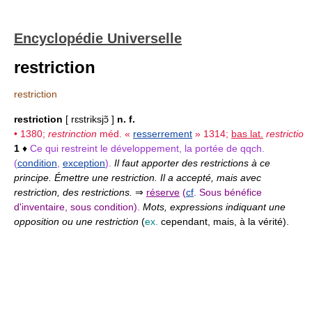
Encyclopédie Universelle
restriction
restriction
restriction
[ rɛstriksjɔ̃ ]
n. f.
• 1380;
restrinction
méd. «
resserrement
» 1314;
bas lat.
restrictio
1
♦
Ce qui restreint le développement, la portée de qqch.
(
condition
,
exception
).
Il faut apporter des restrictions à ce
principe. Émettre une restriction. Il a accepté, mais avec
restriction, des restrictions.
⇒
réserve
(
cf
. Sous bénéfice
d'inventaire, sous condition).
Mots, expressions indiquant une
opposition ou une restriction
(
ex.
cependant, mais, à la vérité).