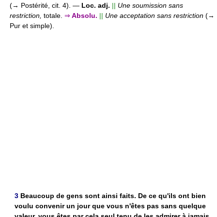
(→ Postérité, cit. 4).
—
Loc. adj.
||
Une soumission sans
restriction,
totale.
⇒
Absolu.
||
Une acceptation sans restriction
(→
Pur et simple).
3
Beaucoup de gens sont ainsi faits. De ce qu'ils ont bien
voulu convenir un jour que vous n'êtes pas sans quelque
valeur, vous êtes par cela seul tenu de les admirer à jamais,