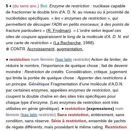
5
♦
(du sens anc.)
Biol.
Enzyme de restriction :
nucléase capable
de fractionner le double brin d'A. D. N. au niveau ou à proximité de
nucléotides spécifiques.
« les « enzymes de restriction », qui
permettent de découper l'ADN en petits morceaux, à des points de
fracture particuliers »
(
R. Frydman
)
. « L'ordre selon lequel ces
sites de coupure apparaissent le long de la molécule d'A. D. N. est
une carte de restriction »
(
La Recherche
, 1988)
.
⊗ CONTR.
Accroissement
,
augmentation.
●
restriction
nom féminin
(
bas latin
restrictio
)
Action de limiter, de
réduire le nombre, l'importance de quelque chose ; fait de devenir
moindre :
Restriction de crédits.
Considération, critique, jugement
qui limite la portée de quelque chose :
Apporter des restrictions à
un principe.
Génétique
Fragmentation d'une molécule d'A.D.N.
par certaines enzymes, appelées
enzymes de restriction
, qui
coupent la double chaîne en des sites très spécifiques pour
chaque type d'enzyme. (Les enzymes de restriction sont très
utilisées en génie génétique). ●
restriction
(expressions)
nom
féminin
(
bas latin
restrictio
)
Sans restriction,
entièrement, sans
condition, sans réserve.
Série à restriction,
ensemble de yachts
de régate différents, mais possédant le même rating.
Restriction