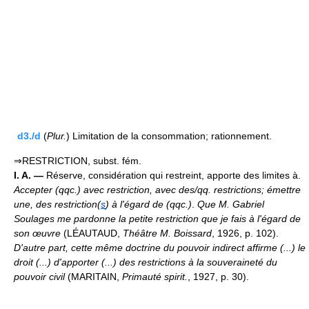
d3./d
(
Plur.
) Limitation de la consommation; rationnement.
⇒RESTRICTION, subst. fém.
I. A. —
Réserve, considération qui restreint, apporte des limites à.
Accepter (qqc.) avec restriction, avec des/qq. restrictions; émettre
une, des restriction(
s
) à l'égard de (qqc.)
.
Que M. Gabriel
Soulages me pardonne la petite restriction que je fais à l'égard de
son œuvre
(LÉAUTAUD,
Théâtre M. Boissard
, 1926, p. 102).
D'autre part, cette même doctrine du pouvoir indirect affirme (...) le
droit (...) d'apporter (...) des restrictions à la souveraineté du
pouvoir civil
(MARITAIN,
Primauté spirit.
, 1927, p. 30).