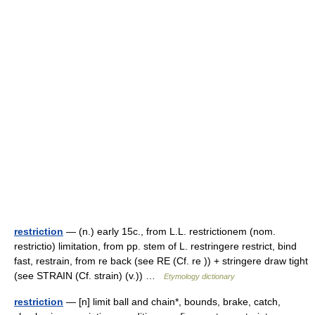
restriction
— (n.) early 15c., from L.L. restrictionem (nom.
restrictio) limitation, from pp. stem of L. restringere restrict, bind
fast, restrain, from re back (see RE (Cf. re )) + stringere draw tight
(see STRAIN (Cf. strain) (v.)) …
Etymology dictionary
restriction
— [n] limit ball and chain*, bounds, brake, catch,