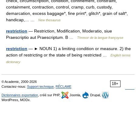
check, circumscription, condition, confinement, constraint,
containment, contraction, control, cramp, curb, custody,
demarcation, excess baggage*, fine print*, glitch*, grain of salt*,
handicap,… …
New thesaurus
restriction
— Restriction, Modification, Moderatio, siue
Praescriptio aut Praescriptum. B …
Thresor de la langue françoyse
restriction
— ► NOUN 1) a limiting condition or measure. 2) the
action of restricting or the state of being restricted …
English terms
dictionary
© Academic, 2000-2026
18+
Contactez-nous:
Support technique
,
RÉCLAME
Dictionnaires exportation
, créé sur PHP,
Joomla,
Drupal,
WordPress, MODx.