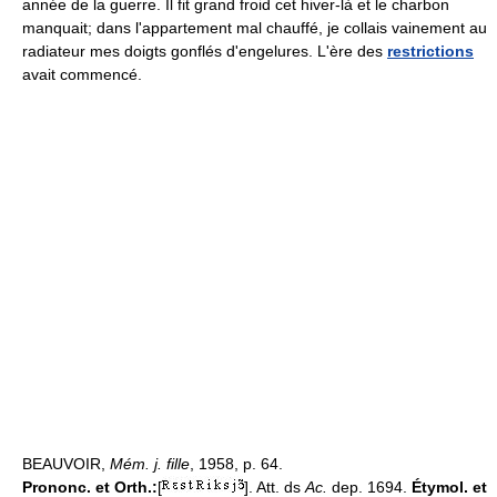
année de la guerre. Il fit grand froid cet hiver-là et le charbon
manquait; dans l'appartement mal chauffé, je collais vainement au
radiateur mes doigts gonflés d'engelures. L'ère des
restrictions
avait commencé.
BEAUVOIR,
Mém. j. fille
, 1958, p. 64.
Prononc. et Orth.:
[
]. Att. ds
Ac.
dep. 1694.
Étymol. et