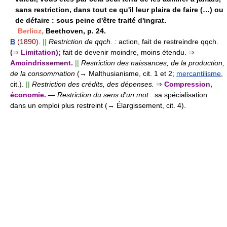
sans restriction, dans tout ce qu'il leur plaira de faire (…) ou
de défaire : sous peine d'être traité d'ingrat.
Berlioz,
Beethoven, p. 24.
B
(1890).
||
Restriction de qqch. :
action, fait de restreindre qqch.
(
⇒
Limitation);
fait de devenir moindre, moins étendu.
⇒
Amoindrissement.
||
Restriction des naissances, de la production,
de la consommation
(→ Malthusianisme, cit. 1 et 2;
mercantilisme
,
cit.).
||
Restriction des crédits, des dépenses.
⇒
Compression,
économie.
—
Restriction du sens d'un mot :
sa spécialisation
dans un emploi plus restreint (→ Élargissement, cit. 4).