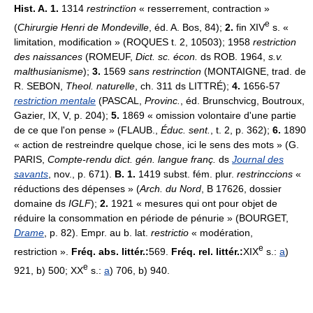
Hist. A. 1.
1314
restrinctïon
« resserrement, contraction »
e
(
Chirurgie Henri de Mondeville
, éd. A. Bos, 84);
2.
fin XIV
s. «
limitation, modification » (ROQUES t. 2, 10503); 1958
restriction
des naissances
(ROMEUF,
Dict. sc. écon.
ds ROB. 1964,
s.v.
malthusianisme
);
3.
1569
sans restrinction
(MONTAIGNE, trad. de
R. SEBON,
Theol. naturelle
, ch. 311 ds LITTRÉ);
4.
1656-57
restriction mentale
(PASCAL,
Provinc.
, éd. Brunschvicg, Boutroux,
Gazier, IX, V, p. 204);
5.
1869 « omission volontaire d'une partie
de ce que l'on pense » (FLAUB.,
Éduc. sent.
, t. 2, p. 362);
6.
1890
« action de restreindre quelque chose, ici le sens des mots » (G.
PARIS,
Compte-rendu dict. gén. langue franç.
ds
Journal des
savants
, nov., p. 671).
B. 1.
1419 subst. fém. plur.
restrinccions
«
réductions des dépenses » (
Arch. du Nord
, B 17626, dossier
domaine ds
IGLF
);
2.
1921 « mesures qui ont pour objet de
réduire la consommation en période de pénurie » (BOURGET,
Drame
, p. 82). Empr. au b. lat.
restrictio
« modération,
e
restriction ».
Fréq. abs. littér.:
569.
Fréq. rel. littér.:
XIX
s.:
a
)
e
921, b) 500; XX
s.:
a
) 706, b) 940.