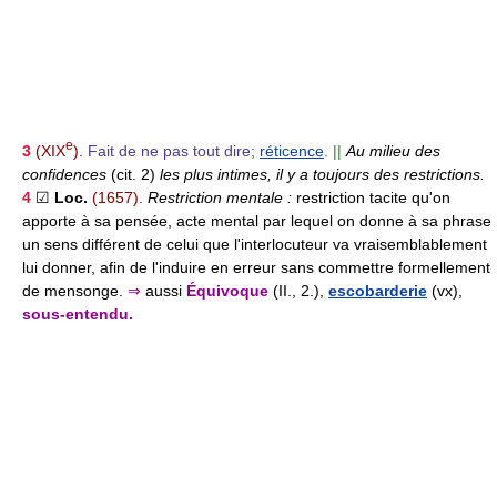
e
3
(XIX
).
Fait de ne pas tout dire;
réticence
.
||
Au milieu des
confidences
(cit. 2)
les plus intimes, il y a toujours des restrictions.
4
☑
Loc.
(1657).
Restriction mentale :
restriction tacite qu'on
apporte à sa pensée, acte mental par lequel on donne à sa phrase
un sens différent de celui que l'interlocuteur va vraisemblablement
lui donner, afin de l'induire en erreur sans commettre formellement
de mensonge.
⇒
aussi
Équivoque
(II., 2.),
escobarderie
(vx),
sous-entendu.