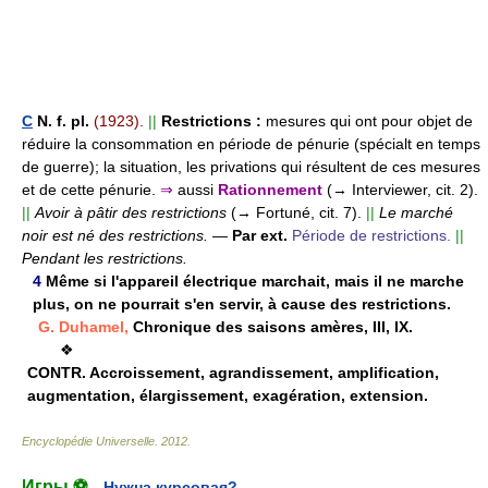
C
N. f. pl.
(1923).
||
Restrictions :
mesures qui ont pour objet de
réduire la consommation en période de pénurie (spécialt en temps
de guerre); la situation, les privations qui résultent de ces mesures
et de cette pénurie.
⇒
aussi
Rationnement
(→ Interviewer, cit. 2).
||
Avoir à pâtir des restrictions
(→ Fortuné, cit. 7).
||
Le marché
noir est né des restrictions.
—
Par ext.
Période de restrictions.
||
Pendant les restrictions.
4
Même si l'appareil électrique marchait, mais il ne marche
plus, on ne pourrait s'en servir, à cause des restrictions.
G. Duhamel,
Chronique des saisons amères, III, IX.
❖
CONTR.
Accroissement, agrandissement, amplification,
augmentation, élargissement, exagération, extension.
Encyclopédie Universelle
.
2012
.
Игры ⚽
Нужна курсовая?