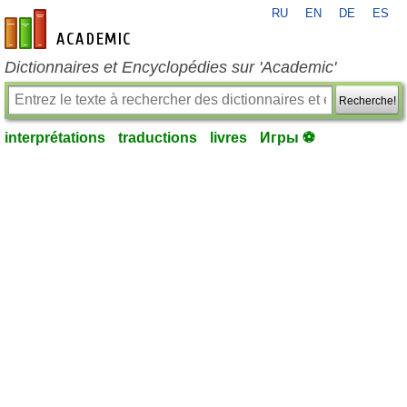
RU
EN
DE
ES
fr-academic.com
Dictionnaires et Encyclopédies sur 'Academic'
Recherche!
interprétations
traductions
livres
Игры ⚽