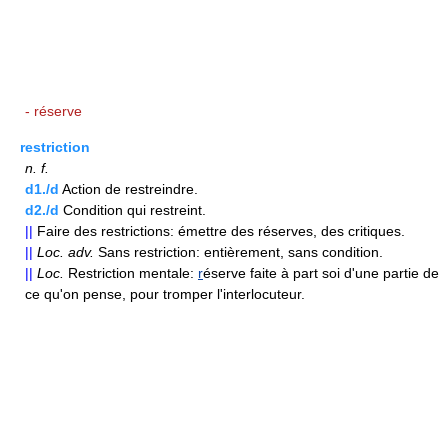
- réserve
restriction
n.
f.
d1./d
Action de restreindre.
d2./d
Condition qui restreint.
||
Faire des restrictions: émettre des réserves, des critiques.
||
Loc.
adv.
Sans restriction: entièrement, sans condition.
||
Loc.
Restriction mentale:
r
éserve faite à part soi d'une partie de
ce qu'on pense, pour tromper l'interlocuteur.