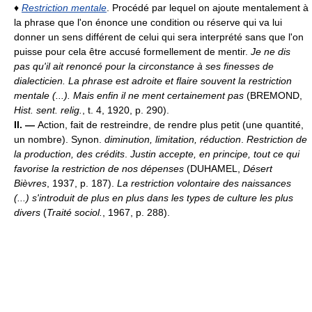
♦
Restriction mentale
. Procédé par lequel on ajoute mentalement à
la phrase que l'on énonce une condition ou réserve qui va lui
donner un sens différent de celui qui sera interprété sans que l'on
puisse pour cela être accusé formellement de mentir.
Je ne dis
pas qu'il ait renoncé pour la circonstance à ses finesses de
dialecticien. La phrase est adroite et flaire souvent la restriction
mentale (...). Mais enfin il ne ment certainement pas
(BREMOND,
Hist. sent. relig.
, t. 4, 1920, p. 290).
II. —
Action, fait de restreindre, de rendre plus petit (une quantité,
un nombre). Synon.
diminution, limitation, réduction
.
Restriction de
la production, des crédits
.
Justin accepte, en principe, tout ce qui
favorise la restriction de nos dépenses
(DUHAMEL,
Désert
Bièvres
, 1937, p. 187).
La restriction volontaire des naissances
(...) s'introduit de plus en plus dans les types de culture les plus
divers
(
Traité sociol.
, 1967, p. 288).