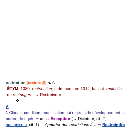
restriction
[ʀɛstʀiksjɔ̃]
n. f.
ÉTYM.
1380;
restrinction,
t. de méd., en 1314; bas lat.
restrictio,
de
restringere.
→ Restreindre.
❖
A
1
Clause, condition, modification qui restreint le développement, la
portée de qqch.
⇒
aussi
Exception
(→ Dictateur, cit. 2;
humanisme
, cit. 1).
||
Apporter des restrictions à…
⇒
Restreindre