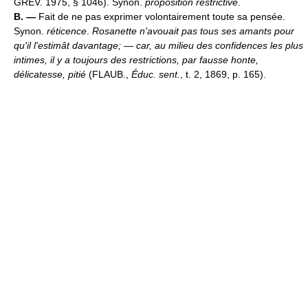
GREV. 1975, § 1046). Synon.
proposition restrictive
.
B. —
Fait de ne pas exprimer volontairement toute sa pensée.
Synon.
réticence
.
Rosanette n'avouait pas tous ses amants pour
qu'il l'estimât davantage; — car, au milieu des confidences les plus
intimes, il y a toujours des restrictions, par fausse honte,
délicatesse, pitié
(FLAUB.,
Éduc. sent.
, t. 2, 1869, p. 165).