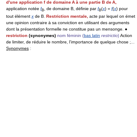
d'une application f de domaine A à une partie B de A,
application notée
f
, de domaine B, définie par
f
(
x
) =
f
(
x
) pour
B
B
tout élément
x
de B.
Restriction mentale,
acte par lequel on émet
une opinion contraire à sa conviction en utilisant des arguments
dont la présentation formelle ne constitue pas un mensonge. ●
restriction
(synonymes)
nom féminin
(
bas latin
restrictio
)
Action
de limiter, de réduire le nombre, l'importance de quelque chose ;...
Synonymes
: