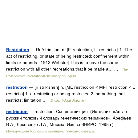
Restriction
— Re*stric tion, n. [F. restriction, L. restrictio.] 1. The
act of restricting, or state of being restricted; confinement within
limits or bounds. [1913 Webster] This is to have the same
restriction with all other recreations,that it be made a… …
The
Collaborative International Dictionary of English
restriction
— [ri strik′shən] n. [ME restriccion < MFr restriction < L
restrictio] 1. a restricting or being restricted 2. something that
restricts; limitation …
English World dictionary
restriction
— restriction. См. рестрикция. (Источник: «Англо
русский толковый словарь генетических терминов». Арефьев
В.А., Лисовенко Л.А., Москва: Изд во ВНИРО, 1995 г.) …
Молекулярная биология и генетика. Толковый словарь.